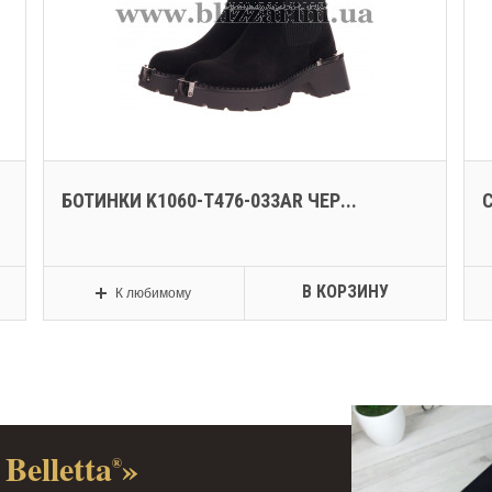
БОТИНКИ K1060-T476-033AR ЧЕР...
В КОРЗИНУ
К любимому
Belletta
»
®