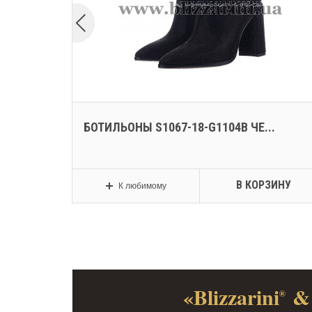
..
БОТИЛЬОНЫ S1067-18-G1104B ЧЕ...
ЗИНУ
В КОРЗИНУ
К любимому
«Blizzarini
& 
®