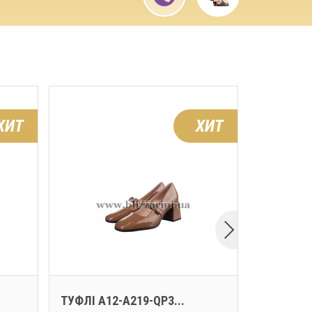
ХИТ
ХИТ
ТУФЛІ A12-A219-QP3...
ТУФЛІ 4K