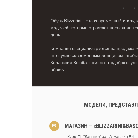
Обувь Blizzarini – это современный стиль
моделей, которые отражают последние т
день.
Компания специализируется на продаже же
что нужно современным женщинам, чтобы ч
Коллекция Beletta поможет подобрать уд
образу.
МОДЕЛИ, ПРЕДСТАВЛ
МАГАЗИН — «BLIZZARINI&BAS
г. Киев, ТЦ "Дарынок" зал А, магазин F 4