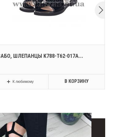
САБО, ШЛЕПАНЦЫ K788-T62-017A...
ТУФЛІ A1
В КОРЗИНУ
К любимому
К л