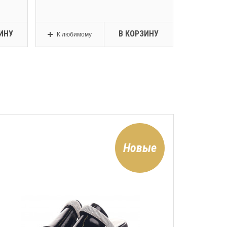
ИНУ
В КОРЗИНУ
К любимому
К любим
Новые