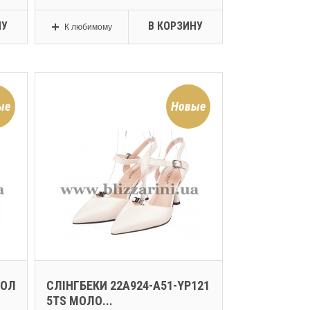
НУ
В КОРЗИНУ
К любимому
ые
Новые
МОЛ
СЛІНГБЕКИ 22A924-A51-YP121
5TS МОЛО...