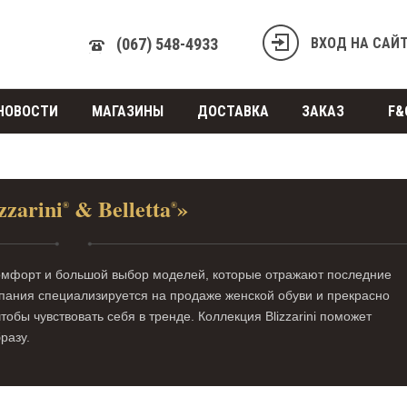
(067) 548-4933
ВХОД НА САЙ
НОВОСТИ
МАГАЗИНЫ
ДОСТАВКА
ЗАКАЗ
F&
zzarini
& Belletta
»
®
®
, комфорт и большой выбор моделей, которые отражают последние
пания специализируется на продаже женской обуви и прекрасно
обы чувствовать себя в тренде. Коллекция Blizzarini поможет
разу.