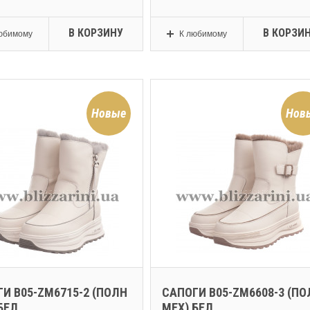
В КОРЗИНУ
В КОРЗИ
юбимому
К любимому
Новые
Нов
И B05-ZM6715-2 (ПОЛН
САПОГИ B05-ZM6608-3 (ПО
БЕЛ...
МЕХ) БЕЛ...