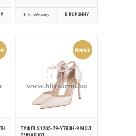
НУ
В КОРЗИНУ
К любимому
ые
Новые
ЛН
ТУФЛІ S1205-79-Y780H-9 МОЛ
ОЧНАЯ КО...