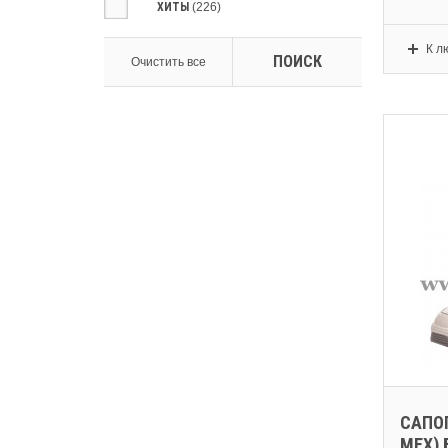
ХИТЫ
(226)
К л
ПОИСК
Очистить все
САПОГ
МЕХ) 