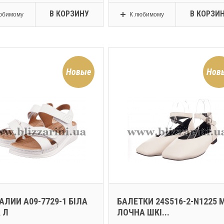
В КОРЗИНУ
В КОРЗИ
юбимому
К любимому
Новые
Нов
ЛИИ A09-7729-1 БІЛА
БАЛЕТКИ 24S516-2-N1225 
 Л
ЛОЧНА ШКІ...