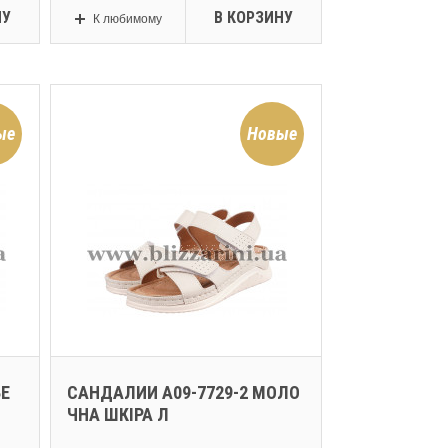
НУ
В КОРЗИНУ
К любимому
ые
Новые
БЕ
САНДАЛИИ A09-7729-2 МОЛО
ЧНА ШКІРА Л