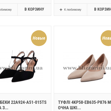
В КОРЗИНУ
В КОРЗИ
юбимому
К любимому
Новые
Нов
БЕКИ 22A924-A51-015TS
ТУФЛІ 4KP58-EB635-P876 
 З...
ОЧНА ШКІ...