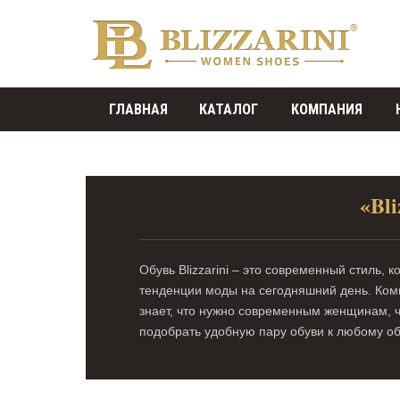
ГЛАВНАЯ
КАТАЛОГ
КОМПАНИЯ
«Bli
Обувь Blizzarini – это современный стиль
тенденции моды на сегодняшний день. Ком
знает, что нужно современным женщинам, чт
подобрать удобную пару обуви к любому об