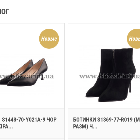
ЛОГ
Новые
Нов
 S1443-70-Y021A-9 ЧОР
БОТИНКИ S1369-77-R019 (
ІРА...
РАЗМ) Ч...