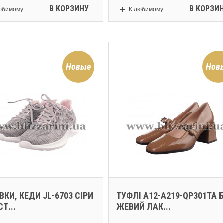
В КОРЗИНУ
В КОРЗИ
юбимому
К любимому
Новые
Нов
ВКИ, КЕДИ JL-6703 СІРИ
ТУФЛІ A12-A219-QP301TA 
СТ...
ЖЕВИЙ ЛАК...