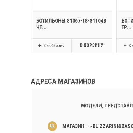
01TA БЕ
БОТИЛЬОНЫ S1067-18-G1104B
БОТИ
ЧЕ...
ЕР...
КОРЗИНУ
В КОРЗИНУ
К любимому
К 
АДРЕСА МАГАЗИНОВ
МОДЕЛИ, ПРЕДСТАВЛ
МАГАЗИН — «BLIZZARINI&BAS