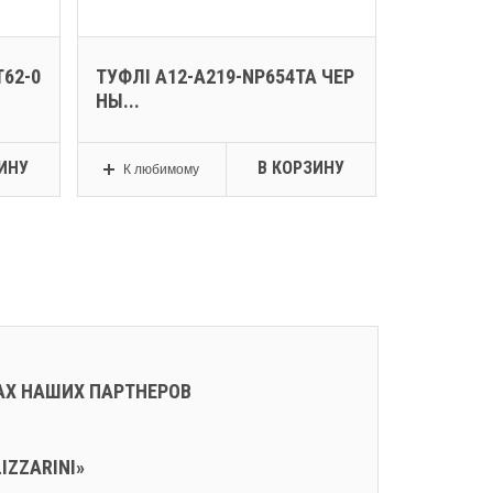
62-0
ТУФЛІ A12-A219-NP654TA ЧЕР
КРОСIВКИ
НЫ...
Ж...
ИНУ
В КОРЗИНУ
К любимому
К любим
АХ НАШИХ ПАРТНЕРОВ
IZZARINI»