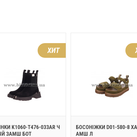
ХИТ
НКИ K1060-T476-033AR Ч
БОСОНІЖКИ D01-580-8 ХА
ЫЙ ЗАМШ БОТ
АМШ Л