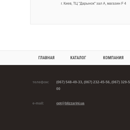
г. Киев, ТЦ "Дарынок" зал А, магазин F 4
ГЛАВНАЯ
КАТАЛОГ
КОМПАНИЯ
телефон:
(067) 548-49-33, (067) 232-45-56, (067) 329-5
00
e-mail:
opt@blizzarini.ua