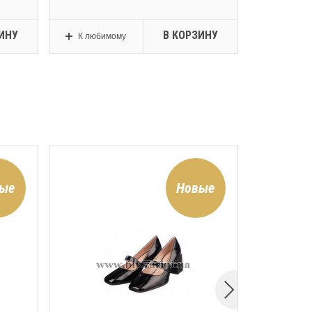
ИНУ
В КОРЗИНУ
К любимому
К любим
ые
Новые