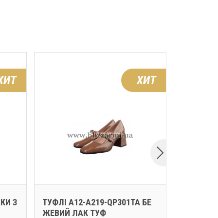
ХИТ
ХИТ
КИ З
ТУФЛІ A12-A219-QP301TA БЕ
ТУФЛІ 4K
ЖЕВИЙ ЛАК ТУФ
ОЧНА ШК