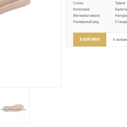
Сезон
Туфли
Категория
Балетк
Материал верха
Натура
Размерный ряд
Станд
В КОРЗИНУ
К любим