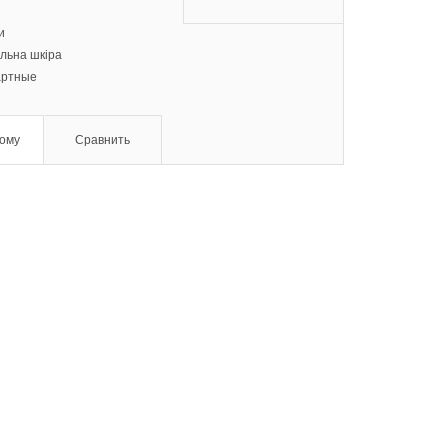
и
льна шкіра
артные
ому
Сравнить